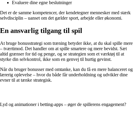
Evaluere dine egne beslutninger
Det er de samme kompetencer, der kendetegner mennesker med stærk
selvdisciplin – uanset om det gælder sport, arbejde eller økonomi.
En ansvarlig tilgang til spil
At bruge bonusstrategi som træning betyder ikke, at du skal spille mere
– tværtimod. Det handler om at spille smartere og mere bevidst. Sæt
altid grænser for tid og penge, og se strategien som et værktøj til at
styrke din selvkontrol, ikke som en genvej til hurtig gevinst.
Når du bruger bonusser med omtanke, kan du få en mere balanceret og
lærerig oplevelse – hvor du både får underholdning og udvikler dine
evner til at tænke strategisk.
Lyd og animationer i betting-apps – øger de spillerens engagement?