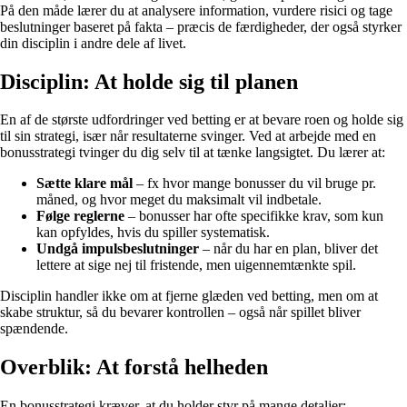
På den måde lærer du at analysere information, vurdere risici og tage
beslutninger baseret på fakta – præcis de færdigheder, der også styrker
din disciplin i andre dele af livet.
Disciplin: At holde sig til planen
En af de største udfordringer ved betting er at bevare roen og holde sig
til sin strategi, især når resultaterne svinger. Ved at arbejde med en
bonusstrategi tvinger du dig selv til at tænke langsigtet. Du lærer at:
Sætte klare mål
– fx hvor mange bonusser du vil bruge pr.
måned, og hvor meget du maksimalt vil indbetale.
Følge reglerne
– bonusser har ofte specifikke krav, som kun
kan opfyldes, hvis du spiller systematisk.
Undgå impulsbeslutninger
– når du har en plan, bliver det
lettere at sige nej til fristende, men uigennemtænkte spil.
Disciplin handler ikke om at fjerne glæden ved betting, men om at
skabe struktur, så du bevarer kontrollen – også når spillet bliver
spændende.
Overblik: At forstå helheden
En bonusstrategi kræver, at du holder styr på mange detaljer: