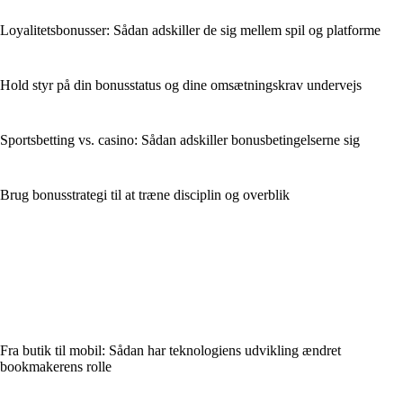
Loyalitetsbonusser: Sådan adskiller de sig mellem spil og platforme
Hold styr på din bonusstatus og dine omsætningskrav undervejs
Sportsbetting vs. casino: Sådan adskiller bonusbetingelserne sig
Brug bonusstrategi til at træne disciplin og overblik
Fra butik til mobil: Sådan har teknologiens udvikling ændret
bookmakerens rolle