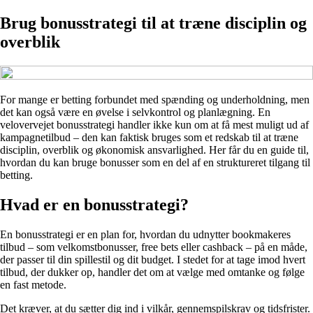
Brug bonusstrategi til at træne disciplin og
overblik
For mange er betting forbundet med spænding og underholdning, men
det kan også være en øvelse i selvkontrol og planlægning. En
velovervejet bonusstrategi handler ikke kun om at få mest muligt ud af
kampagnetilbud – den kan faktisk bruges som et redskab til at træne
disciplin, overblik og økonomisk ansvarlighed. Her får du en guide til,
hvordan du kan bruge bonusser som en del af en struktureret tilgang til
betting.
Hvad er en bonusstrategi?
En bonusstrategi er en plan for, hvordan du udnytter bookmakeres
tilbud – som velkomstbonusser, free bets eller cashback – på en måde,
der passer til din spillestil og dit budget. I stedet for at tage imod hvert
tilbud, der dukker op, handler det om at vælge med omtanke og følge
en fast metode.
Det kræver, at du sætter dig ind i vilkår, gennemspilskrav og tidsfrister.