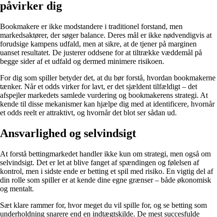
påvirker dig
Bookmakere er ikke modstandere i traditionel forstand, men
markedsaktører, der søger balance. Deres mål er ikke nødvendigvis at
forudsige kampens udfald, men at sikre, at de tjener på marginen
uanset resultatet. De justerer oddsene for at tiltrække væddemål på
begge sider af et udfald og dermed minimere risikoen.
For dig som spiller betyder det, at du bør forstå, hvordan bookmakerne
tænker. Når et odds virker for lavt, er det sjældent tilfældigt – det
afspejler markedets samlede vurdering og bookmakerens strategi. At
kende til disse mekanismer kan hjælpe dig med at identificere, hvornår
et odds reelt er attraktivt, og hvornår det blot ser sådan ud.
Ansvarlighed og selvindsigt
At forstå bettingmarkedet handler ikke kun om strategi, men også om
selvindsigt. Det er let at blive fanget af spændingen og følelsen af
kontrol, men i sidste ende er betting et spil med risiko. En vigtig del af
din rolle som spiller er at kende dine egne grænser – både økonomisk
og mentalt.
Sæt klare rammer for, hvor meget du vil spille for, og se betting som
underholdning snarere end en indtægtskilde. De mest succesfulde