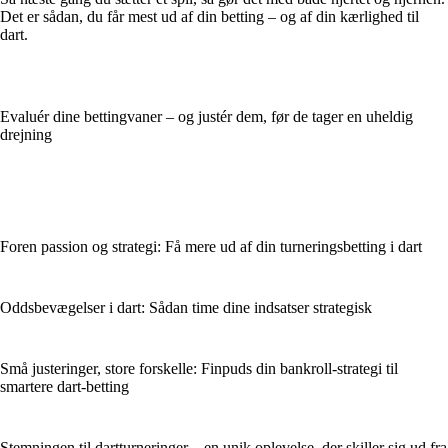
Det er sådan, du får mest ud af din betting – og af din kærlighed til
dart.
Evaluér dine bettingvaner – og justér dem, før de tager en uheldig
drejning
Foren passion og strategi: Få mere ud af din turneringsbetting i dart
Oddsbevægelser i dart: Sådan time dine indsatser strategisk
Små justeringer, store forskelle: Finpuds din bankroll-strategi til
smartere dart-betting
Stemningen til dartturneringer – en unik oplevelse, der skiller sig ud fra