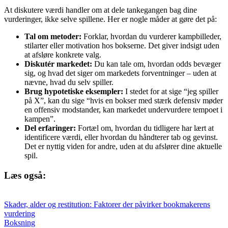
At diskutere værdi handler om at dele tankegangen bag dine
vurderinger, ikke selve spillene. Her er nogle måder at gøre det på:
Tal om metoder:
Forklar, hvordan du vurderer kampbilleder,
stilarter eller motivation hos bokserne. Det giver indsigt uden
at afsløre konkrete valg.
Diskutér markedet:
Du kan tale om, hvordan odds bevæger
sig, og hvad det siger om markedets forventninger – uden at
nævne, hvad du selv spiller.
Brug hypotetiske eksempler:
I stedet for at sige “jeg spiller
på X”, kan du sige “hvis en bokser med stærk defensiv møder
en offensiv modstander, kan markedet undervurdere tempoet i
kampen”.
Del erfaringer:
Fortæl om, hvordan du tidligere har lært at
identificere værdi, eller hvordan du håndterer tab og gevinst.
Det er nyttig viden for andre, uden at du afslører dine aktuelle
spil.
Læs også:
Skader, alder og restitution: Faktorer der påvirker bookmakerens
vurdering
Boksning