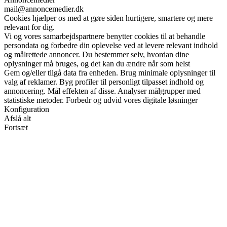
mail@annoncemedier.dk
Cookies hjælper os med at gøre siden hurtigere, smartere og mere
relevant for dig.
Vi og vores samarbejdspartnere benytter cookies til at behandle
persondata og forbedre din oplevelse ved at levere relevant indhold
og målrettede annoncer. Du bestemmer selv, hvordan dine
oplysninger må bruges, og det kan du ændre når som helst
Gem og/eller tilgå data fra enheden. Brug minimale oplysninger til
valg af reklamer. Byg profiler til personligt tilpasset indhold og
annoncering. Mål effekten af disse. Analyser målgrupper med
statistiske metoder. Forbedr og udvid vores digitale løsninger
Konfiguration
Afslå alt
Fortsæt