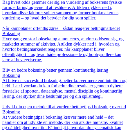
Bag hvert odds gemmer der sig en vurdering af bokserens fysiske
form, erfaring og evne til at restituere. Artiklen dykker ned i,
hvordan disse faktorer spiller sammen og former bookmakerens
vurdering – og hvad det betyder for dig som spiller.
Når kampplaner offentliggøres – sådan reagerer bettingmarkedet
Boksning
Hver gang en stor boksekamp annonceres, ændrer oddsene sig, og
markedet summer af aktivitet. Artiklen dykker ned i, hvordan og
hvorfor bettingmarkedet reagerer, når kampplaner bliver
offentliggjort – og hvad både professionelle og hobbyspillere kan
lære af bevægelserne.
Bliv en bedre boksning-better gennem kontinuerlig læring
Boksning
At blive en succesfuld boksning-better kræver mere end intuition og
held. Lær hvordan du kan forbedre dine resultater gennem dybere
forståelse af sporten, dataanalyse, mental disciplin og kontinuerlig
læring, der styrker dine beslutninger og din spilstrategi.
Udvikl din egen metode til at vurdere bettingtips i boksning over tid
Boksning
At vurdere bettingtips i boksning kræver mere end held – det
handler om at udvikle en metode, der kan afsløre mønstre, kvalitet
og pålidelighed over tid. Få indsigt i, hvordan du systematisk kan