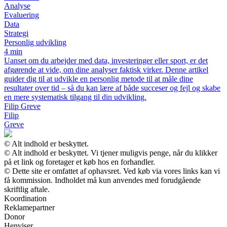
Analyse
Evaluering
Data
Strategi
Personlig udvikling
4 min
Uanset om du arbejder med data, investeringer eller sport, er det
afgørende at vide, om dine analyser faktisk virker. Denne artikel
guider dig til at udvikle en personlig metode til at måle dine
resultater over tid – så du kan lære af både succeser og fejl og skabe
en mere systematisk tilgang til din udvikling.
Filip Greve
Filip
Greve
© Alt indhold er beskyttet.
© Alt indhold er beskyttet. Vi tjener muligvis penge, når du klikker
på et link og foretager et køb hos en forhandler.
© Dette site er omfattet af ophavsret. Ved køb via vores links kan vi
få kommission. Indholdet må kun anvendes med forudgående
skriftlig aftale.
Koordination
Reklamepartner
Donor
Henviser