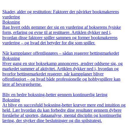
Skader, alder og restitution: Faktorer der påvirker bookmakerens
vurdering
Boksning
Bag hvert odds gemmer der sig en vurdering af bokserens fysiske
form, erfaring og evne til at restituere. Artiklen dykker ned i,
hvordan disse faktorer spiller sammen og former bookmakerens
vurdering – og hvad det betyder for dig som spiller.
Når kampplaner offentliggøres – sådan reagerer bettingmarkedet
Boksning
Hver gang en stor boksekamp annonceres, ændrer oddsene sig, og
markedet summer af aktivitet. Artiklen dykker ned i, hvordan og
hvorfor bettingmarkedet reagerer, når kampplaner bliver
offentliggjort – og hvad både professionelle og hobbyspillere kan
lære af bevægelserne.
Bliv en bedre boksning-better gennem kontinuerlig læring
Boksning
At blive en succesfuld boksning-better kræver mere end intuition og
held. Lær hvordan du kan forbedre dine resultater gennem dybere
forståelse af sporten, dataanalyse, mental disciplin og kontinuerlig
læring, der styrker dine beslutninger og din spilstrategi.