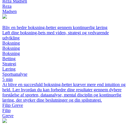
Reza Madsen
Reza
Madsen
Bliv en bedre boksning-better gennem kontinuerlig læring
Løft dine boksning-bets med viden, strategi og vedvarende
udvikling
Boksning
Boksning
Boksning
Betting
Strategi
Læring
Sportsanalyse
5 min
At blive en succesfuld boksning-better kræver mere end intuition og
held. Lær hvordan du kan forbedre dine resultater gennem dybere
forståelse af sporten, dataanalyse, mental disciplin og kontinuerlig
læring, der styrker dine beslutninger og din spilstrategi.
Filip Greve
Filip
Greve