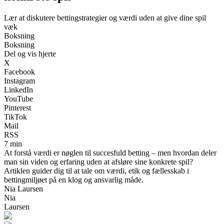
Lær at diskutere bettingstrategier og værdi uden at give dine spil
væk
Boksning
Boksning
Del og vis hjerte
X
Facebook
Instagram
LinkedIn
YouTube
Pinterest
TikTok
Mail
RSS
7 min
At forstå værdi er nøglen til succesfuld betting – men hvordan deler
man sin viden og erfaring uden at afsløre sine konkrete spil?
Artiklen guider dig til at tale om værdi, etik og fællesskab i
bettingmiljøet på en klog og ansvarlig måde.
Nia Laursen
Nia
Laursen