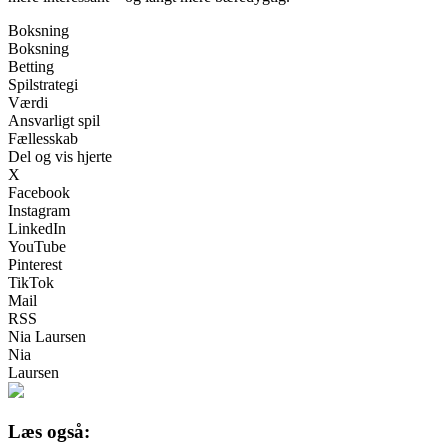
Boksning
Boksning
Betting
Spilstrategi
Værdi
Ansvarligt spil
Fællesskab
Del og vis hjerte
X
Facebook
Instagram
LinkedIn
YouTube
Pinterest
TikTok
Mail
RSS
Nia Laursen
Nia
Laursen
Læs også: